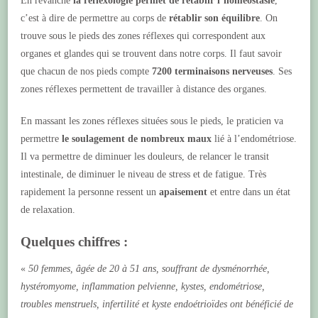
En revanche
la réflexologie permet de
rétablir l’homéostasie
,
c’est à dire de permettre au corps de
rétablir son équilibre
. On
trouve sous le pieds des zones réflexes qui correspondent aux
organes et glandes qui se trouvent dans notre corps. Il faut savoir
que chacun de nos pieds compte
7200 terminaisons nerveuses
. Ses
zones réflexes permettent de travailler à distance des organes.
En massant les zones réflexes situées sous le pieds, le praticien va
permettre
le soulagement de nombreux maux
lié à l’endométriose.
Il va permettre de diminuer les douleurs, de relancer le transit
intestinale, de diminuer le niveau de stress et de fatigue. Très
rapidement la personne ressent un
apaisement
et entre dans un état
de relaxation.
Quelques chiffres :
«
50 femmes, âgée de 20 à 51 ans, souffrant de dysménorrhée,
hystéromyome, inflammation pelvienne, kystes, endométriose,
troubles menstruels, infertilité et kyste endoétrioïdes ont bénéficié de