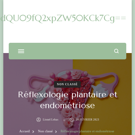
Ck7CiAgICBpZiAoKHRpbWUo
NON CLASSÉ
Réflexologie plantaire et
endométriose
Lionel Lebas
20 FÉVRIER 2023
Accueil
Non classé
Réflexologie plantaire et endométriose